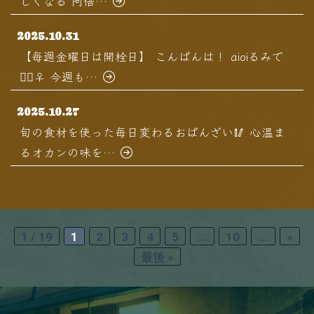
しくなる 阿倍…
2025.10.31
【毎週金曜日は開栓日】 こんばんは！ aioiるみで
す🏻‍♀️ 今週も…
2025.10.27
旬の食材を使った毎日変わるおばんざい🥢 心温ま
るオカンの味を…
1 / 19
1
2
3
4
5
...
10
...
»
最後 »