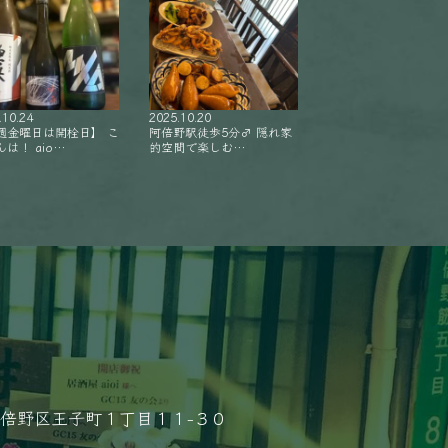
.10.24
2025.10.20
週金曜日は開栓日】 こ
阿倍野駅徒歩5分‍♂️ 隠れ家
は！ aio…
的空間で楽しむ…
倍野区王子町１丁目１１−３０