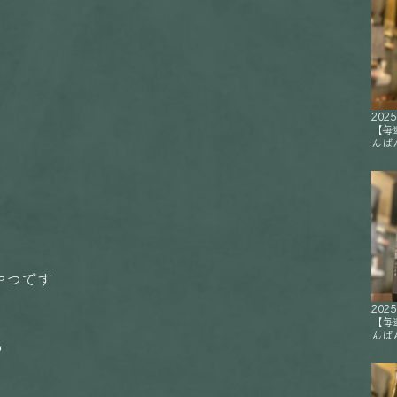
2025
【毎
んばん
やつです
2025
【毎
んばん
♪