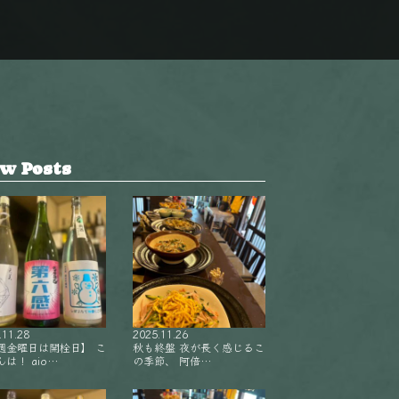
w Posts
.11.28
2025.11.26
週金曜日は開栓日】 こ
秋も終盤 夜が長く感じるこ
は！ aio…
の季節、 阿倍…