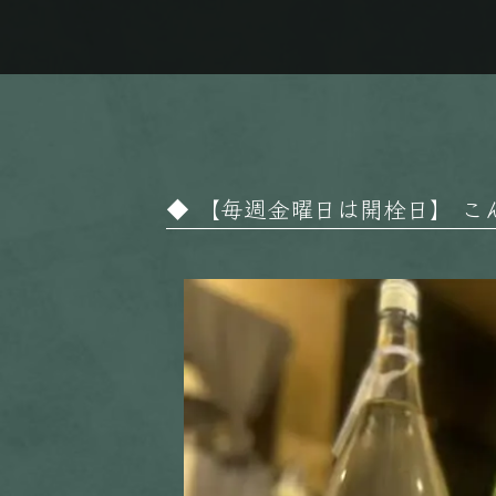
【毎週金曜日は開栓日】 こんばん
動
画
プ
レ
ー
ヤ