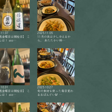
.11.07
2025.11.05
週金曜日は開栓日】 こ
11月の夜は少し冷えるか
は！ aio…
ら、 あたたかい料…
.10.31
2025.10.27
週金曜日は開栓日】 こ
旬の食材を使った毎日変わ
は！ aio…
るおばんざい🥢 …