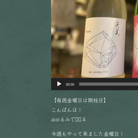
ー
00:00
【毎週金曜日は開栓日】
こんばんは！
aioiるみです🏻‍♀️
今週もやって来ました金曜日！