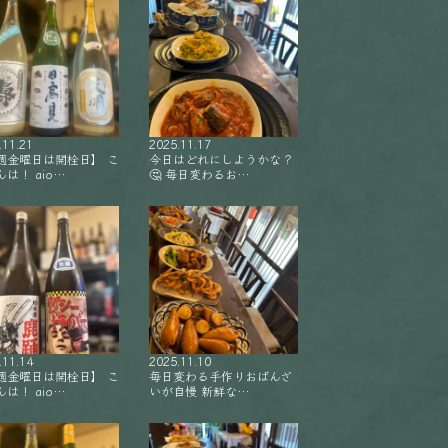
.11.21
2025.11.17
週金曜日は開栓日】 こ
今日はどれにしようかな？
は！ aio…
🤔 毎日変わるお…
.11.14
2025.11.10
週金曜日は開栓日】 こ
毎日変わる手作りおばんざ
は！ aio…
いが自慢 新鮮な…