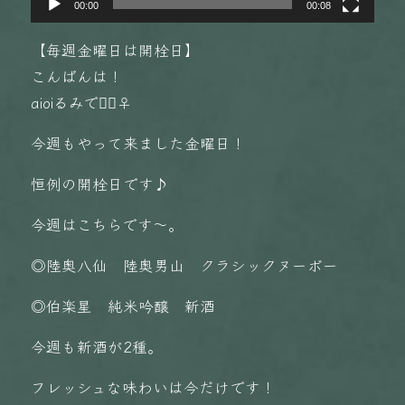
00:00
00:08
【毎週金曜日は開栓日】
こんばんは！
aioiるみです🏻‍♀️
今週もやって来ました金曜日！
恒例の開栓日です♪
今週はこちらです〜。
◎陸奥八仙 陸奥男山 クラシックヌーボー
◎伯楽星 純米吟醸 新酒
今週も新酒が2種。
フレッシュな味わいは今だけです！