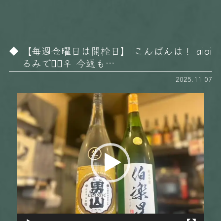
【毎週金曜日は開栓日】 こんばんは！ aioi
るみです🏻‍♀️ 今週も…
2025.11.07
動
画
プ
レ
ー
ヤ
ー