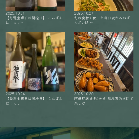
2025.10.31
2025.10.27
【毎週金曜日は開栓日】 こんばん
旬の食材を使った毎日変わるおば
は！ aio…
んざい🥢 …
2025.10.24
2025.10.20
【毎週金曜日は開栓日】 こんばん
阿倍野駅徒歩5分‍♂️ 隠れ家的空間で
は！ aio…
楽しむ…