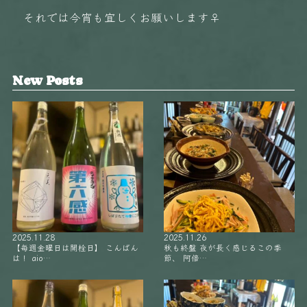
それでは今宵も宜しくお願いします‍♀️
New Posts
2025.11.28
2025.11.26
【毎週金曜日は開栓日】 こんばん
秋も終盤 夜が長く感じるこの季
は！ aio…
節、 阿倍…