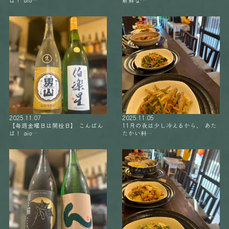
は！ aio…
新鮮な…
2025.11.07
2025.11.05
【毎週金曜日は開栓日】 こんばん
11月の夜は少し冷えるから、 あた
は！ aio…
たかい料…