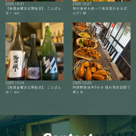
2025.10.31
2025.10.27
【毎週金曜日は開栓日】 こんばん
旬の食材を使った毎日変わるおば
は！ aio…
んざい🥢 …
2025.10.24
2025.10.20
【毎週金曜日は開栓日】 こんばん
阿倍野駅徒歩5分‍♂️ 隠れ家的空間で
は！ aio…
楽しむ…