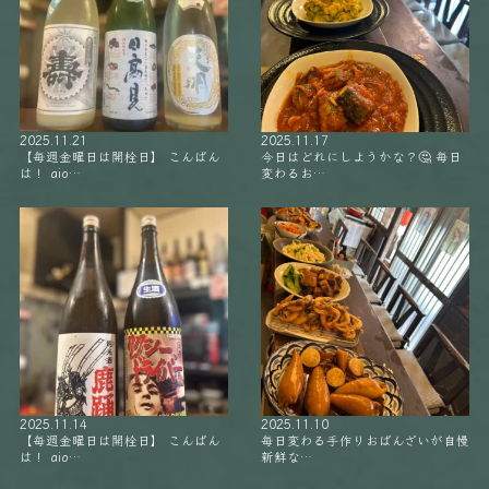
2025.11.21
2025.11.17
【毎週金曜日は開栓日】 こんばん
今日はどれにしようかな？🤔 毎日
は！ aio…
変わるお…
2025.11.14
2025.11.10
【毎週金曜日は開栓日】 こんばん
毎日変わる手作りおばんざいが自慢
は！ aio…
新鮮な…