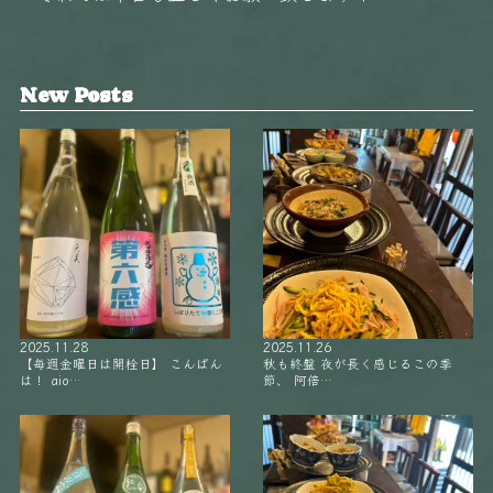
New Posts
2025.11.28
2025.11.26
【毎週金曜日は開栓日】 こんばん
秋も終盤 夜が長く感じるこの季
は！ aio…
節、 阿倍…