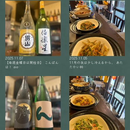
2025.11.07
2025.11.05
【毎週金曜日は開栓日】 こんばん
11月の夜は少し冷えるから、 あた
は！ aio…
たかい料…