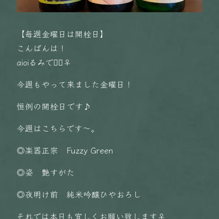
【毎週金曜日は開栓日】
こんばんは！
aioiるみです🏻‍♀️
今週もやって来ました金曜日！
恒例の開栓日です♪
今週はこちらです〜。
◎楽器正宗 Fuzzy Green
◎姿 艶すがた
◎夜明け前 純米吟醸ひやおろし
それでは本日も宜しくお願い致します‍♀️