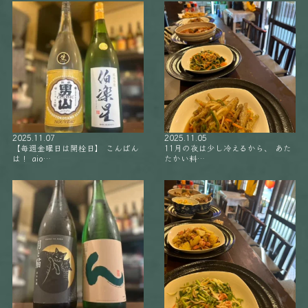
2025.11.07
2025.11.05
【毎週金曜日は開栓日】 こんばん
11月の夜は少し冷えるから、 あた
は！ aio…
たかい料…