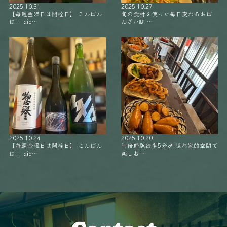
2025.10.31
2025.10.27
【毎週金曜日は開栓日】 こんばん
旬の食材を使った毎日変わるおば
は！ aio…
んざい🥢 …
2025.10.24
2025.10.20
【毎週金曜日は開栓日】 こんばん
阿倍野駅徒歩5分‍♂️ 隠れ家的空間で
は！ aio…
楽しむ…