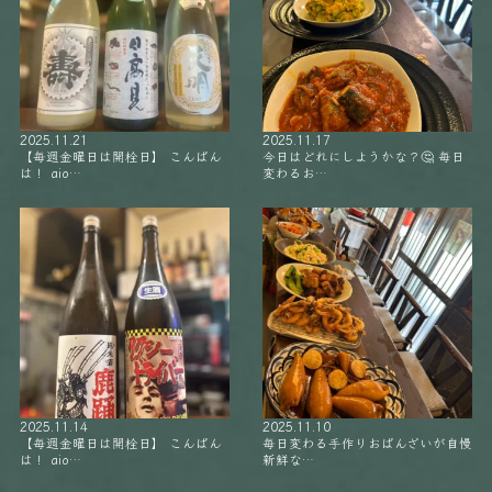
2025.11.21
2025.11.17
【毎週金曜日は開栓日】 こんばん
今日はどれにしようかな？🤔 毎日
は！ aio…
変わるお…
2025.11.14
2025.11.10
【毎週金曜日は開栓日】 こんばん
毎日変わる手作りおばんざいが自慢
は！ aio…
新鮮な…