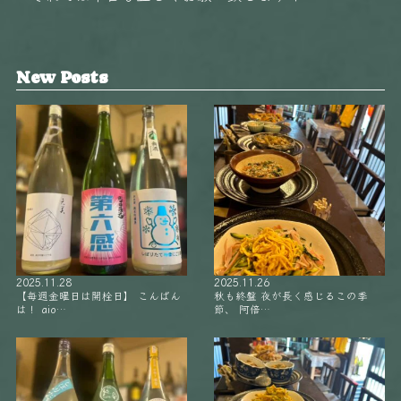
New Posts
2025.11.28
2025.11.26
【毎週金曜日は開栓日】 こんばん
秋も終盤 夜が長く感じるこの季
は！ aio…
節、 阿倍…