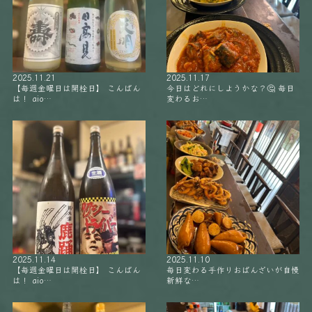
2025.11.21
2025.11.17
【毎週金曜日は開栓日】 こんばん
今日はどれにしようかな？🤔 毎日
は！ aio…
変わるお…
2025.11.14
2025.11.10
【毎週金曜日は開栓日】 こんばん
毎日変わる手作りおばんざいが自慢
は！ aio…
新鮮な…