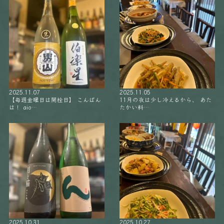
2025.11.07
2025.11.05
【毎週金曜日は開栓日】 こんばん
11月の夜は少し冷えるから、 あた
は！ aio…
たかい料…
2025.10.31
2025.10.27