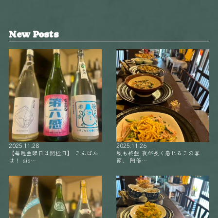
New Posts
2025.11.28
2025.11.26
【毎週金曜日は開栓日】 こんばん
秋も終盤 夜が長く感じるこの季
は！ aio…
節、 阿倍…