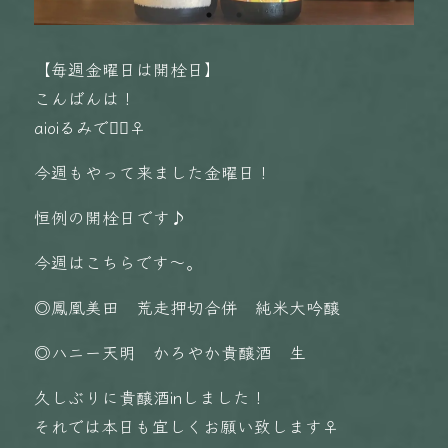
【毎週金曜日は開栓日】
こんばんは！
aioiるみです🏻‍♀️
今週もやって来ました金曜日！
恒例の開栓日です♪
今週はこちらです〜。
◎鳳凰美田 荒走押切合併 純米大吟醸
◎ハニー天明 かろやか貴醸酒 生
久しぶりに貴醸酒inしました！
それでは本日も宜しくお願い致します‍♀️