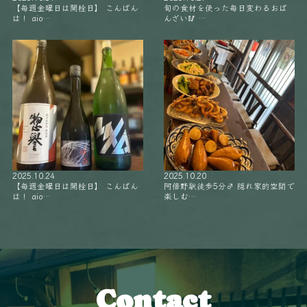
【毎週金曜日は開栓日】 こんばん
旬の食材を使った毎日変わるおば
は！ aio…
んざい🥢 …
2025.10.24
2025.10.20
【毎週金曜日は開栓日】 こんばん
阿倍野駅徒歩5分‍♂️ 隠れ家的空間で
は！ aio…
楽しむ…
Contact