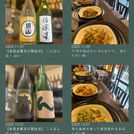
2025.11.07
2025.11.05
【毎週金曜日は開栓日】 こんばん
11月の夜は少し冷えるから、 あた
は！ aio…
たかい料…
2025.10.31
2025.10.27
【毎週金曜日は開栓日】 こんばん
旬の食材を使った毎日変わるおば
は！ aio…
んざい🥢 …