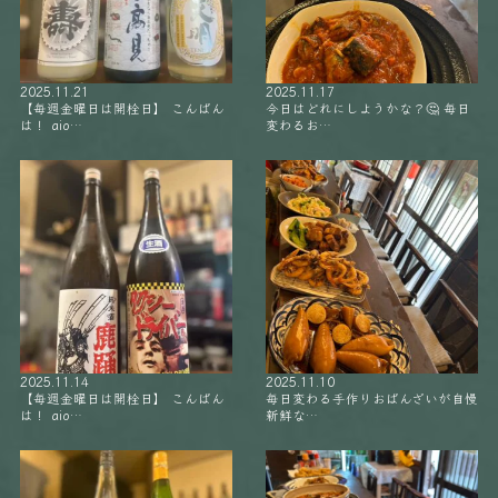
2025.11.21
2025.11.17
【毎週金曜日は開栓日】 こんばん
今日はどれにしようかな？🤔 毎日
は！ aio…
変わるお…
2025.11.14
2025.11.10
【毎週金曜日は開栓日】 こんばん
毎日変わる手作りおばんざいが自慢
は！ aio…
新鮮な…