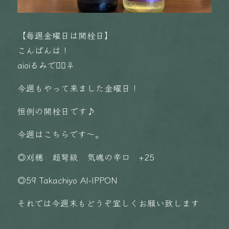
【毎週金曜日は開栓日】
こんばんは！
aioiるみです🏻‍♀️
今週もやって来ました金曜日！
恒例の開栓日です♪
今週はこちらです〜。
◎刈穂 超弩級 気魄の辛口 +25
◎59 Takachiyo AI-IPPON
それでは今週末もどうぞ宜しくお願い致します️️