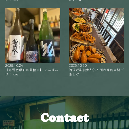
2025.10.24
2025.10.20
【毎週金曜日は開栓日】 こんばん
阿倍野駅徒歩5分‍♂️ 隠れ家的空間で
は！ aio…
楽しむ…
Contact