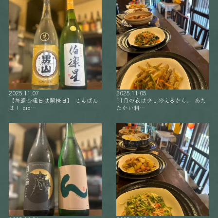
2025.11.07
2025.11.05
【毎週金曜日は開栓日】 こんばん
11月の夜は少し冷えるから、 あた
は！ aio…
たかい料…