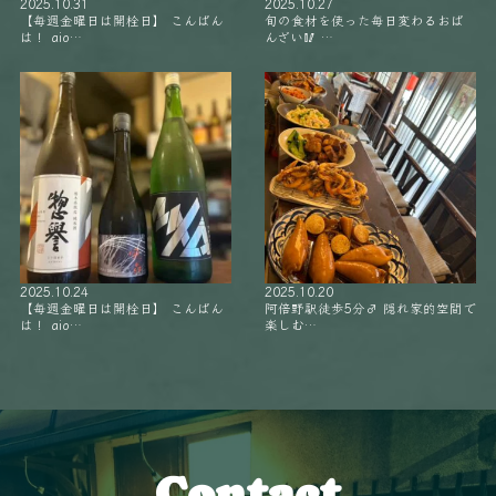
2025.10.31
2025.10.27
【毎週金曜日は開栓日】 こんばん
旬の食材を使った毎日変わるおば
は！ aio…
んざい🥢 …
2025.10.24
2025.10.20
【毎週金曜日は開栓日】 こんばん
阿倍野駅徒歩5分‍♂️ 隠れ家的空間で
は！ aio…
楽しむ…
Contact