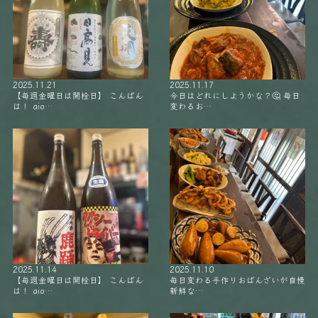
2025.11.21
2025.11.17
【毎週金曜日は開栓日】 こんばん
今日はどれにしようかな？🤔 毎日
は！ aio…
変わるお…
2025.11.14
2025.11.10
【毎週金曜日は開栓日】 こんばん
毎日変わる手作りおばんざいが自慢
は！ aio…
新鮮な…