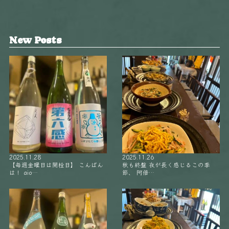
New Posts
2025.11.28
2025.11.26
【毎週金曜日は開栓日】 こんばん
秋も終盤 夜が長く感じるこの季
は！ aio…
節、 阿倍…