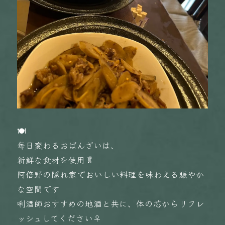
🍽️
毎日変わるおばんざいは、
新鮮な食材を使用🥬
阿倍野の隠れ家でおいしい料理を味わえる賑やか
な空間です
唎酒師おすすめの地酒と共に、体の芯からリフレ
ッシュしてください‍♀️