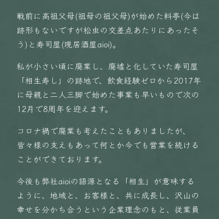
戦前に高祖父母(祖母の祖父母)が始めた料亭(今は
跡形もないですが松虫の交差点あたりにあったそ
う)と寿司屋(現居酒屋aioi)。
私が小さい頃に廃業し、廃墟と化していた寿司屋
「相生寿し」の跡地で、飲食経験ゼロから2017年
に母親と二人三脚で始めた事業も早いもので次の
12月で8周年を迎えます。
コロナ禍で廃業も考えたこともありましたが、
皆々様の支えもあって何とか今でも営業を続ける
ことができております。
今後も弊社aioiの語源となる「相生」が意味する
ように、地域と、お客様と、共に成長し、沢山の
幸せを分かち合うという企業理念のもと、従業員