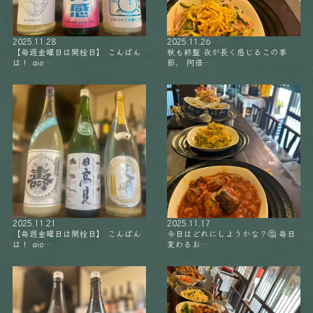
2025.11.28
2025.11.26
【毎週金曜日は開栓日】 こんばん
秋も終盤 夜が長く感じるこの季
は！ aio…
節、 阿倍…
2025.11.21
2025.11.17
【毎週金曜日は開栓日】 こんばん
今日はどれにしようかな？🤔 毎日
は！ aio…
変わるお…