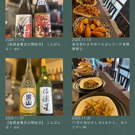
2025.11.14
2025.11.10
【毎週金曜日は開栓日】 こんばん
毎日変わる手作りおばんざいが自慢
は！ aio…
新鮮な…
2025.11.07
2025.11.05
【毎週金曜日は開栓日】 こんばん
11月の夜は少し冷えるから、 あた
は！ aio…
たかい料…