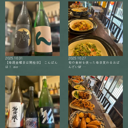
2025.10.31
2025.10.27
【毎週金曜日は開栓日】 こんばん
旬の食材を使った毎日変わるおば
は！ aio…
んざい🥢 …