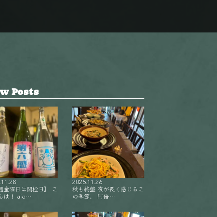
w Posts
.11.28
2025.11.26
週金曜日は開栓日】 こ
秋も終盤 夜が長く感じるこ
は！ aio…
の季節、 阿倍…