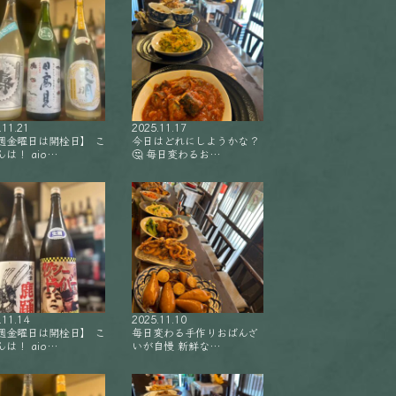
.11.21
2025.11.17
週金曜日は開栓日】 こ
今日はどれにしようかな？
は！ aio…
🤔 毎日変わるお…
.11.14
2025.11.10
週金曜日は開栓日】 こ
毎日変わる手作りおばんざ
は！ aio…
いが自慢 新鮮な…