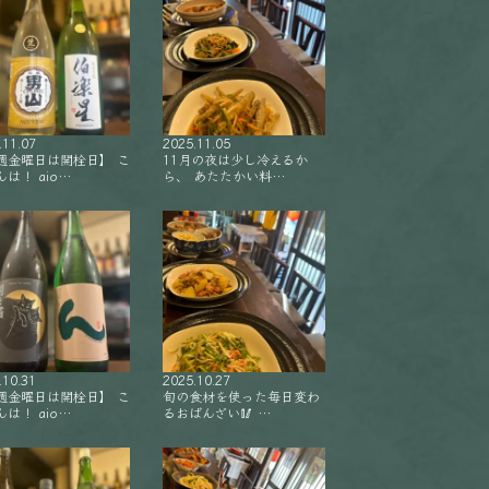
.11.07
2025.11.05
週金曜日は開栓日】 こ
11月の夜は少し冷えるか
は！ aio…
ら、 あたたかい料…
.10.31
2025.10.27
週金曜日は開栓日】 こ
旬の食材を使った毎日変わ
は！ aio…
るおばんざい🥢 …