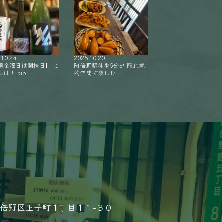
.10.24
2025.10.20
週金曜日は開栓日】 こ
阿倍野駅徒歩5分‍♂️ 隠れ家
は！ aio…
的空間で楽しむ…
倍野区王子町１丁目１１−３０