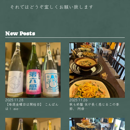
それではどうぞ宜しくお願い致します️️
New Posts
2025.11.28
2025.11.26
【毎週金曜日は開栓日】 こんばん
秋も終盤 夜が長く感じるこの季
は！ aio…
節、 阿倍…