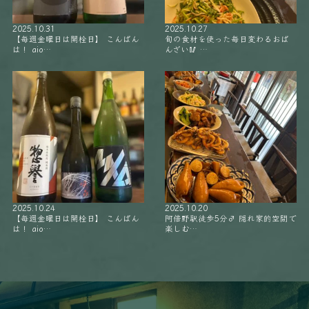
2025.10.31
2025.10.27
【毎週金曜日は開栓日】 こんばん
旬の食材を使った毎日変わるおば
は！ aio…
んざい🥢 …
2025.10.24
2025.10.20
【毎週金曜日は開栓日】 こんばん
阿倍野駅徒歩5分‍♂️ 隠れ家的空間で
は！ aio…
楽しむ…