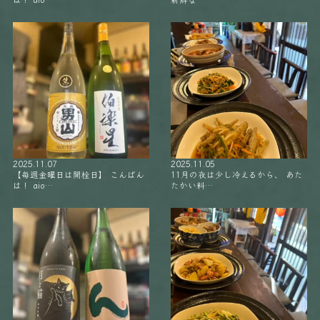
2025.11.07
2025.11.05
【毎週金曜日は開栓日】 こんばん
11月の夜は少し冷えるから、 あた
は！ aio…
たかい料…