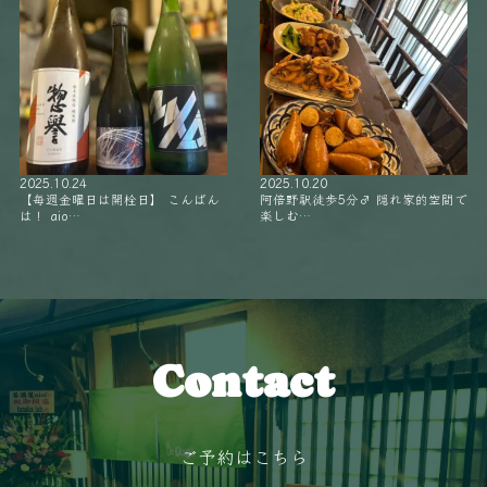
2025.10.24
2025.10.20
【毎週金曜日は開栓日】 こんばん
阿倍野駅徒歩5分‍♂️ 隠れ家的空間で
は！ aio…
楽しむ…
Contact
ご予約はこちら