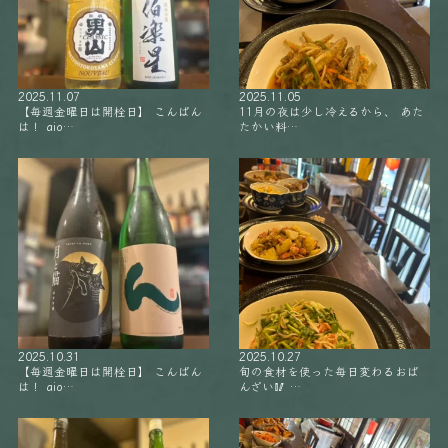
2025.11.07
2025.11.05
【毎週金曜日は開栓日】 こんばん
11月の夜は少し冷えるから、 あた
は！ aio…
たかい料…
2025.10.31
2025.10.27
【毎週金曜日は開栓日】 こんばん
旬の食材を使った毎日変わるおば
は！ aio…
んざい🥢 …