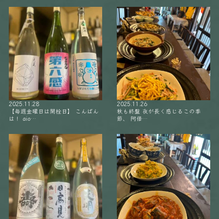
2025.11.28
2025.11.26
【毎週金曜日は開栓日】 こんばん
秋も終盤 夜が長く感じるこの季
は！ aio…
節、 阿倍…