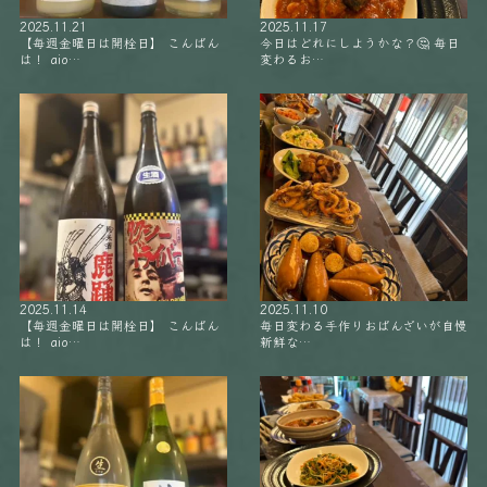
2025.11.21
2025.11.17
【毎週金曜日は開栓日】 こんばん
今日はどれにしようかな？🤔 毎日
は！ aio…
変わるお…
2025.11.14
2025.11.10
【毎週金曜日は開栓日】 こんばん
毎日変わる手作りおばんざいが自慢
は！ aio…
新鮮な…