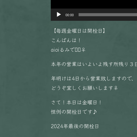
00:00
【毎週金曜日は開栓日】
こんばんは！
aioiるみです🏻‍♀️
本年の営業はいよいよ残す所残り３日
年明けは4日から営業致しますので、
どうぞ宜しくお願いします‍♀️
さて！本日は金曜日！
恒例の開栓日です♪
2024年最後の開栓日