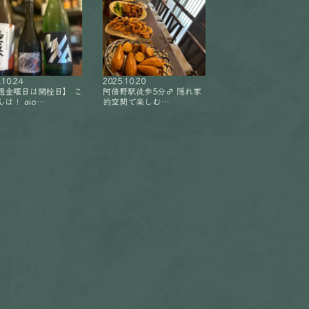
.10.24
2025.10.20
週金曜日は開栓日】 こ
阿倍野駅徒歩5分‍♂️ 隠れ家
は！ aio…
的空間で楽しむ…