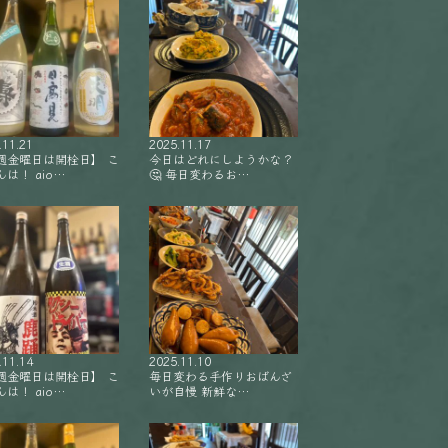
.11.21
2025.11.17
週金曜日は開栓日】 こ
今日はどれにしようかな？
は！ aio…
🤔 毎日変わるお…
.11.14
2025.11.10
週金曜日は開栓日】 こ
毎日変わる手作りおばんざ
は！ aio…
いが自慢 新鮮な…