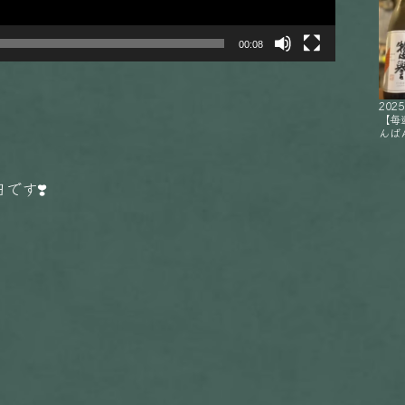
00:08
2025
【毎
んばん
です❣️