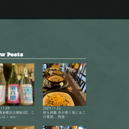
w Posts
.11.28
2025.11.26
週金曜日は開栓日】 こ
秋も終盤 夜が長く感じるこ
は！ aio…
の季節、 阿倍…