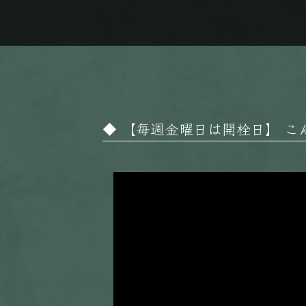
【毎週金曜日は開栓日】 こんばん
動
画
プ
レ
ー
ヤ