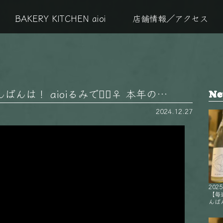
BAKERY KITCHEN aioi
店舗情報／アクセス
は！ aioiるみです🏻‍♀️ 本年の…
Ne
2024.12.27
2025
【毎
んばん