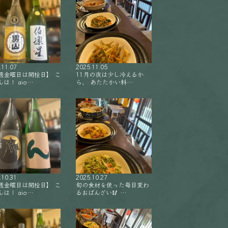
.11.07
2025.11.05
週金曜日は開栓日】 こ
11月の夜は少し冷えるか
は！ aio…
ら、 あたたかい料…
.10.31
2025.10.27
週金曜日は開栓日】 こ
旬の食材を使った毎日変わ
は！ aio…
るおばんざい🥢 …