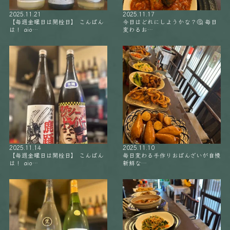
2025.11.21
2025.11.17
【毎週金曜日は開栓日】 こんばん
今日はどれにしようかな？🤔 毎日
は！ aio…
変わるお…
2025.11.14
2025.11.10
【毎週金曜日は開栓日】 こんばん
毎日変わる手作りおばんざいが自慢
は！ aio…
新鮮な…