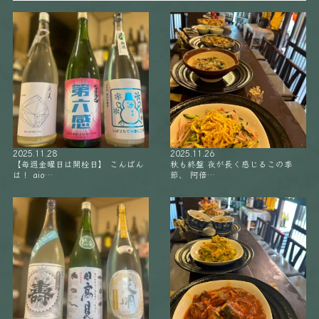
2025.11.28
2025.11.26
【毎週金曜日は開栓日】 こんばん
秋も終盤 夜が長く感じるこの季
は！ aio…
節、 阿倍…