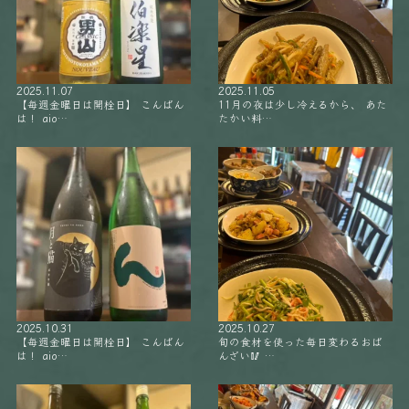
2025.11.07
2025.11.05
【毎週金曜日は開栓日】 こんばん
11月の夜は少し冷えるから、 あた
は！ aio…
たかい料…
2025.10.31
2025.10.27
【毎週金曜日は開栓日】 こんばん
旬の食材を使った毎日変わるおば
は！ aio…
んざい🥢 …