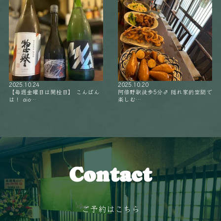
2025.10.24
2025.10.20
【毎週金曜日は開栓日】 こんばん
阿倍野駅徒歩5分‍♂️ 隠れ家的空間で
は！ aio…
楽しむ…
Contact
ご予約はこちら