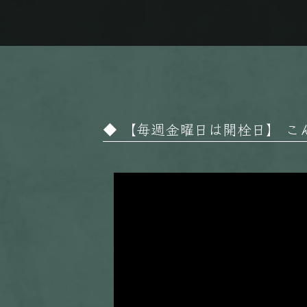
【毎週金曜日は開栓日】 こんばん
動
画
プ
レ
ー
ヤ