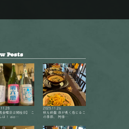
w Posts
.11.28
2025.11.26
週金曜日は開栓日】 こ
秋も終盤 夜が長く感じるこ
は！ aio…
の季節、 阿倍…