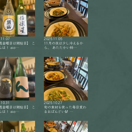
.11.07
2025.11.05
週金曜日は開栓日】 こ
11月の夜は少し冷えるか
は！ aio…
ら、 あたたかい料…
.10.31
2025.10.27
週金曜日は開栓日】 こ
旬の食材を使った毎日変わ
は！ aio…
るおばんざい🥢 …