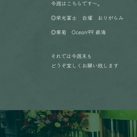
今週はこちらです〜。
◎栄光冨士 白燿 おりがらみ
◎寒菊 Ocean99 銀海
それでは今週末も
どうぞ宜しくお願い致します️️