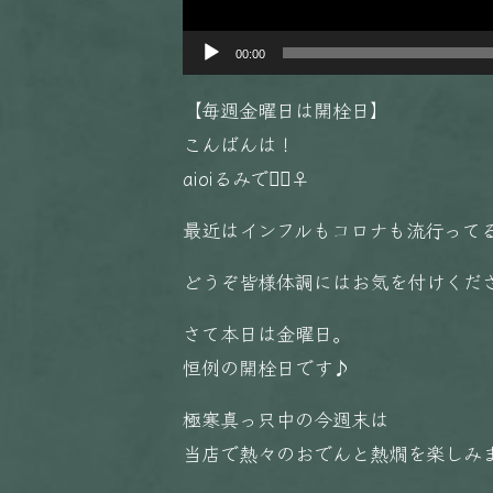
00:00
【毎週金曜日は開栓日】
こんばんは！
aioiるみです🏻‍♀️
最近はインフルもコロナも流行って
どうぞ皆様体調にはお気を付けくだ
さて本日は金曜日。
恒例の開栓日です♪
極寒真っ只中の今週末は
当店で熱々のおでんと熱燗を楽しみ