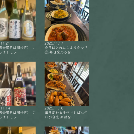
.11.21
2025.11.17
週金曜日は開栓日】 こ
今日はどれにしようかな？
は！ aio…
🤔 毎日変わるお…
.11.14
2025.11.10
週金曜日は開栓日】 こ
毎日変わる手作りおばんざ
は！ aio…
いが自慢 新鮮な…