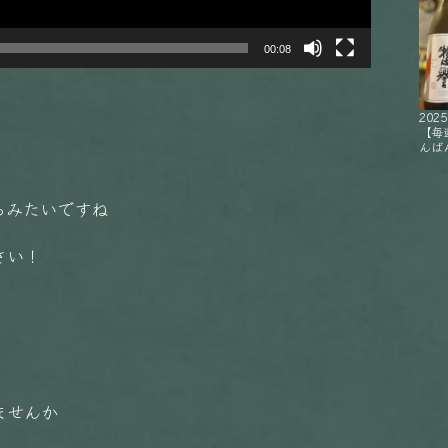
00:08
2025
【毎
んばん
るみたいですね
さい！
ませんか