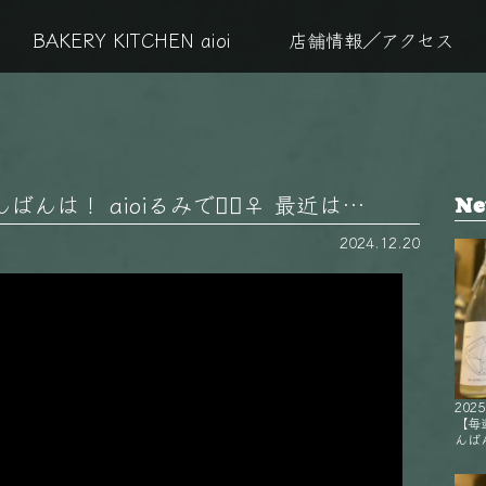
BAKERY KITCHEN aioi
店舗情報／アクセス
は！ aioiるみです🏻‍♀️ 最近は…
Ne
2024.12.20
2025
【毎
んばん