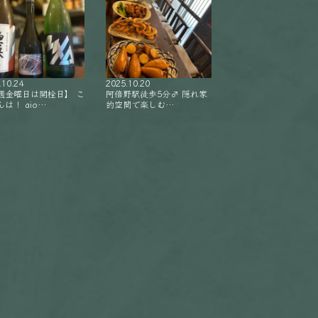
.10.24
2025.10.20
週金曜日は開栓日】 こ
阿倍野駅徒歩5分‍♂️ 隠れ家
は！ aio…
的空間で楽しむ…