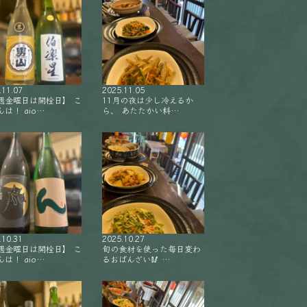
.11.07
2025.11.05
週金曜日は開栓日】 こ
11月の夜は少し冷えるか
は！ aio…
ら、 あたたかい料…
.10.31
2025.10.27
週金曜日は開栓日】 こ
旬の食材を使った毎日変わ
は！ aio…
るおばんざい🥢 …