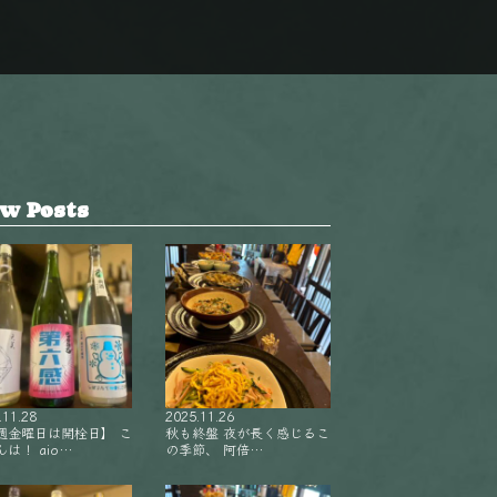
w Posts
.11.28
2025.11.26
週金曜日は開栓日】 こ
秋も終盤 夜が長く感じるこ
は！ aio…
の季節、 阿倍…