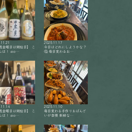
.11.21
2025.11.17
週金曜日は開栓日】 こ
今日はどれにしようかな？
は！ aio…
🤔 毎日変わるお…
.11.14
2025.11.10
週金曜日は開栓日】 こ
毎日変わる手作りおばんざ
は！ aio…
いが自慢 新鮮な…