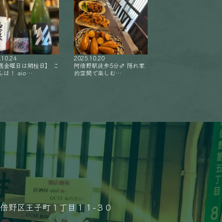
.10.24
2025.10.20
週金曜日は開栓日】 こ
阿倍野駅徒歩5分‍♂️ 隠れ家
は！ aio…
的空間で楽しむ…
倍野区王子町１丁目１１−３０