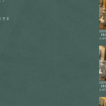
‍♀️
2025
【毎
んばん
2025
【毎
んばん