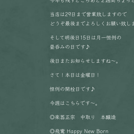
当店は29日まで営業致しますので
どうぞ最後までよろしくお願い致します
そして明後日15日は月一恒例の
昼呑みの日です♪
後日またお知らせしますね〜。
さて！本日は金曜日！
恒例の開栓日です♪
今週はこちらです〜。
◎楽器正宗 中取り 本醸造
◎飛鸞 Happy New Born