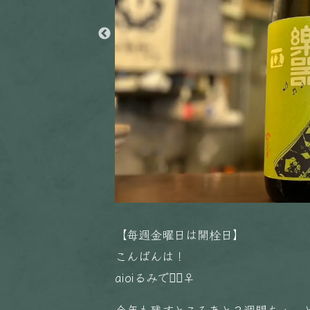
【毎週金曜日は開栓日】
こんばんは！
aioiるみです🏻‍♀️
今年も残すところあと２週間ちょっ