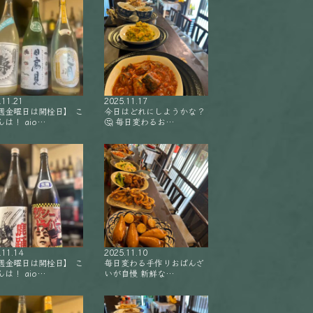
.11.21
2025.11.17
週金曜日は開栓日】 こ
今日はどれにしようかな？
は！ aio…
🤔 毎日変わるお…
.11.14
2025.11.10
週金曜日は開栓日】 こ
毎日変わる手作りおばんざ
は！ aio…
いが自慢 新鮮な…