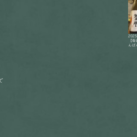
2025
【毎
んばん
で