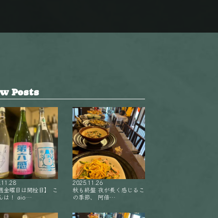
w Posts
.11.28
2025.11.26
週金曜日は開栓日】 こ
秋も終盤 夜が長く感じるこ
は！ aio…
の季節、 阿倍…