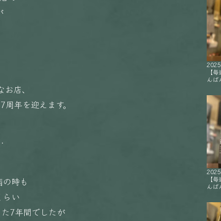
が
。
2025
【毎
んばん
なお店、
事に7周年を迎えます。
…
2025
【毎
病の時も
んばん
くらい
きた7年間でしたが