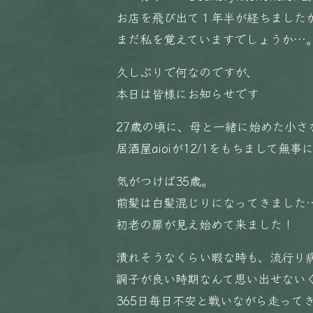
お店を飛び出て１年半が経ちました
まだ私を覚えていますでしょうか…
久しぶりで何なのですが、
本日は皆様にお知らせです
27歳の頃に、母と一緒に始めた小さ
居酒屋aioiが12/1をもちまして無
気がつけば35歳。
前髪は白髪混じりになってきました
初老の扉が見え始めて来ました！
潰れそうなくらい暇な時も、流行り
調子が良い時期なんて思い出せない
365日毎日不安と戦いながら走って