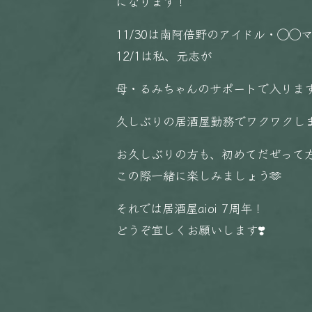
になります！
11/30は南阿倍野のアイドル・◯◯
12/1は私、元志が
母・るみちゃんのサポートで入りま
久しぶりの居酒屋勤務でワクワクし
お久しぶりの方も、初めてだぜって
この際一緒に楽しみましょう🫶
それでは居酒屋aioi 7周年！
どうぞ宜しくお願いします❣️