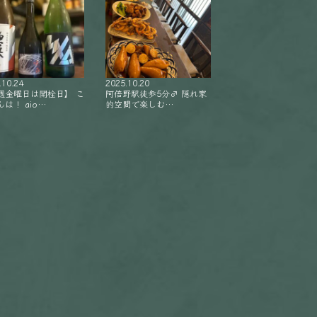
.10.24
2025.10.20
週金曜日は開栓日】 こ
阿倍野駅徒歩5分‍♂️ 隠れ家
は！ aio…
的空間で楽しむ…