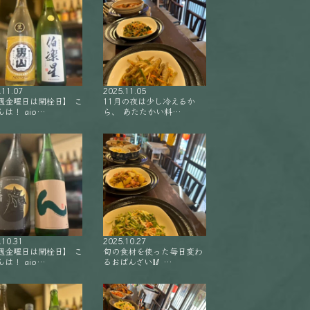
.11.07
2025.11.05
週金曜日は開栓日】 こ
11月の夜は少し冷えるか
は！ aio…
ら、 あたたかい料…
.10.31
2025.10.27
週金曜日は開栓日】 こ
旬の食材を使った毎日変わ
は！ aio…
るおばんざい🥢 …