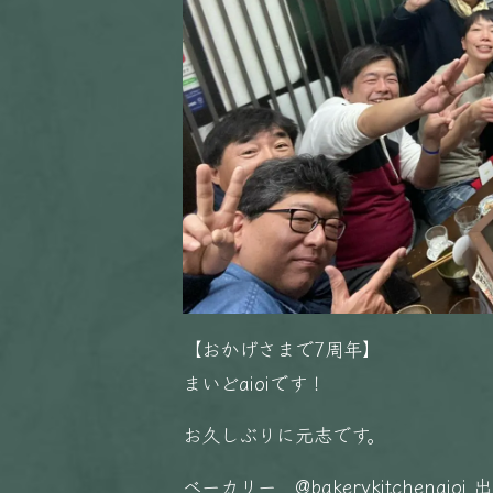
【おかげさまで7周年】
まいどaioiです！
お久しぶりに元志です。
ベーカリー @bakerykitchenaioi 