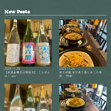
New Posts
2025.11.28
2025.11.26
【毎週金曜日は開栓日】 こんばん
秋も終盤 夜が長く感じるこの季
は！ aio…
節、 阿倍…