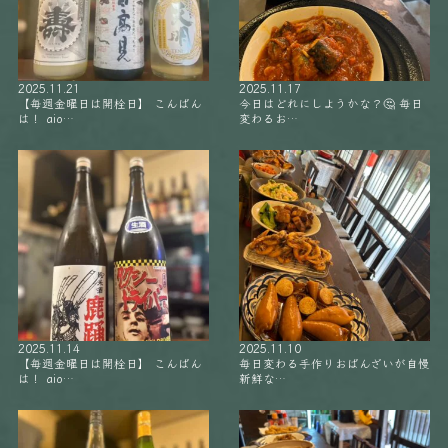
2025.11.21
2025.11.17
【毎週金曜日は開栓日】 こんばん
今日はどれにしようかな？🤔 毎日
は！ aio…
変わるお…
2025.11.14
2025.11.10
【毎週金曜日は開栓日】 こんばん
毎日変わる手作りおばんざいが自慢
は！ aio…
新鮮な…