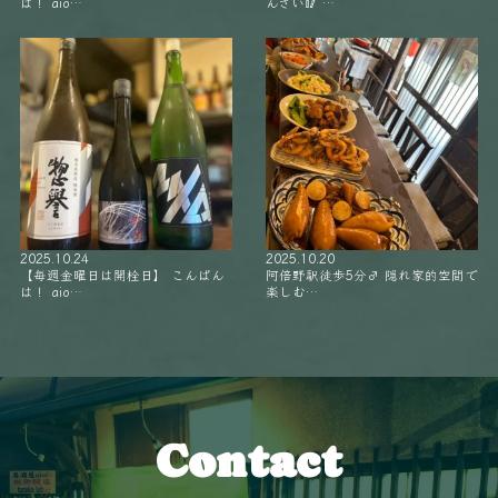
は！ aio…
んざい🥢 …
2025.10.24
2025.10.20
【毎週金曜日は開栓日】 こんばん
阿倍野駅徒歩5分‍♂️ 隠れ家的空間で
は！ aio…
楽しむ…
Contact