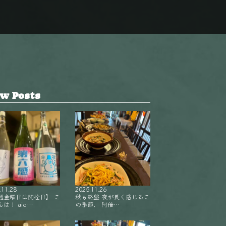
w Posts
.11.28
2025.11.26
週金曜日は開栓日】 こ
秋も終盤 夜が長く感じるこ
は！ aio…
の季節、 阿倍…