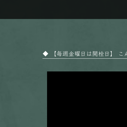
【毎週金曜日は開栓日】 こんばん
動
画
プ
レ
ー
ヤ