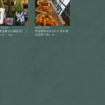
.10.24
2025.10.20
週金曜日は開栓日】 こ
阿倍野駅徒歩5分‍♂️ 隠れ家
は！ aio…
的空間で楽しむ…