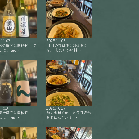
.11.07
2025.11.05
週金曜日は開栓日】 こ
11月の夜は少し冷えるか
は！ aio…
ら、 あたたかい料…
.10.31
2025.10.27
週金曜日は開栓日】 こ
旬の食材を使った毎日変わ
は！ aio…
るおばんざい🥢 …