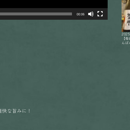
00:06
2025
【毎
んばん
軽快な旨みに！