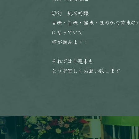
◎幻 純米吟醸
甘味・旨味・酸味・ほのかな苦味の
になっていて
杯が進みます！
それでは今週末も
どうぞ宜しくお願い致します️️