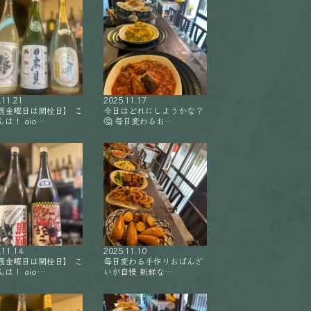
.11.21
2025.11.17
週金曜日は開栓日】 こ
今日はどれにしようかな？
は！ aio…
🤔 毎日変わるお…
.11.14
2025.11.10
週金曜日は開栓日】 こ
毎日変わる手作りおばんざ
は！ aio…
いが自慢 新鮮な…