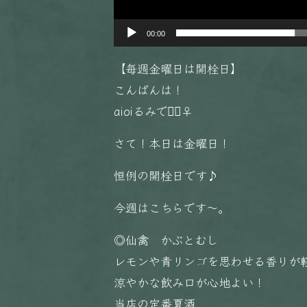
00:00
【毎週金曜日は開栓日】
こんばんは！
aioiるみです🏻‍♀️
さて！本日は金曜日！
恒例の開栓日です♪
今週はこちらです〜。
◎仙禽 かぶとむし
レモンや青リンゴを思わせる香りが
涼やかな飲み口が心地よい！
当店の定番夏酒︎