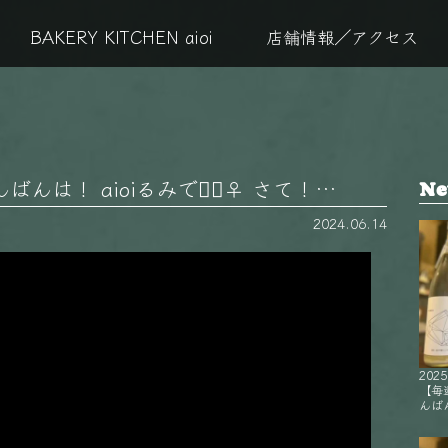
BAKERY KITCHEN aioi
店舗情報／アクセス
は！ aioiるみです🏻‍♀️ さて！…
Ne
2024.06.14
2025
【毎
んばん