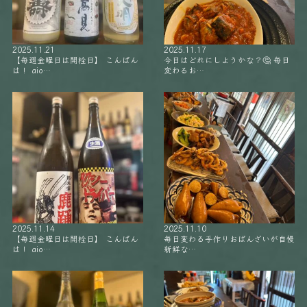
2025.11.21
2025.11.17
【毎週金曜日は開栓日】 こんばん
今日はどれにしようかな？🤔 毎日
は！ aio…
変わるお…
2025.11.14
2025.11.10
【毎週金曜日は開栓日】 こんばん
毎日変わる手作りおばんざいが自慢
は！ aio…
新鮮な…