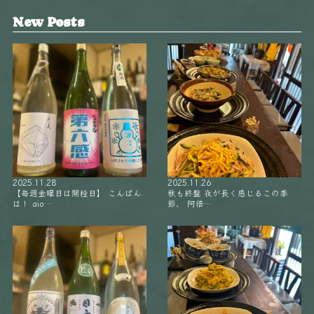
New Posts
2025.11.28
2025.11.26
【毎週金曜日は開栓日】 こんばん
秋も終盤 夜が長く感じるこの季
は！ aio…
節、 阿倍…