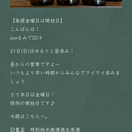
【毎週金曜日は開栓日】
こんばんは！
aioiるみです🏻‍♀️
21日(日)はゆるりと昼呑み！
昼からの営業ですよー
いつもより早い時間からみんなでワイワイ呑みま
しょう️
さて本日は金曜日！
恒例の開栓日です♪
今週はこちら〜。
◎豊盃 特別純米無濾過生原酒