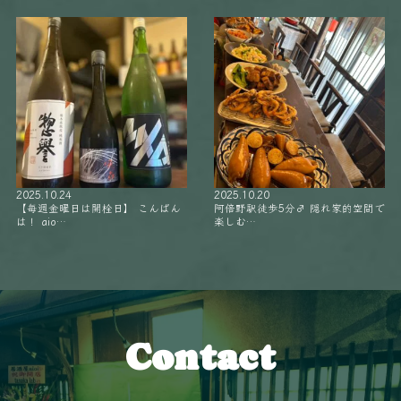
2025.10.24
2025.10.20
【毎週金曜日は開栓日】 こんばん
阿倍野駅徒歩5分‍♂️ 隠れ家的空間で
は！ aio…
楽しむ…
Contact