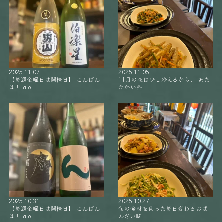
2025.11.07
2025.11.05
【毎週金曜日は開栓日】 こんばん
11月の夜は少し冷えるから、 あた
は！ aio…
たかい料…
2025.10.31
2025.10.27
【毎週金曜日は開栓日】 こんばん
旬の食材を使った毎日変わるおば
は！ aio…
んざい🥢 …