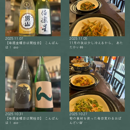
2025.11.07
2025.11.05
【毎週金曜日は開栓日】 こんばん
11月の夜は少し冷えるから、 あた
は！ aio…
たかい料…
2025.10.31
2025.10.27
【毎週金曜日は開栓日】 こんばん
旬の食材を使った毎日変わるおば
は！ aio…
んざい🥢 …