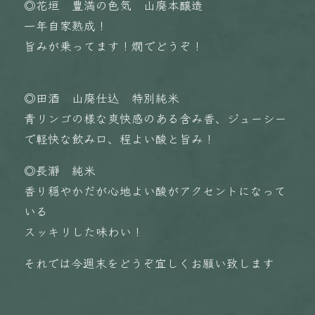
◎花垣 豊満の色気 山廃本醸造
一年自家熟成！
旨みが乗ってます！燗でどうぞ！
◎田酒 山廃仕込 特別純米
青リンゴの様な爽快感のある含み香、ジューシー
で軽快な飲み口、程よい酸と旨み！
◎長瀞 純米
香り穏やかだが心地よい酸がアクセントになって
いる
スッキリした味わい！
それでは今週末をどうぞ宜しくお願い致します️️