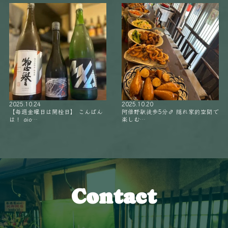
2025.10.24
2025.10.20
【毎週金曜日は開栓日】 こんばん
阿倍野駅徒歩5分‍♂️ 隠れ家的空間で
は！ aio…
楽しむ…
Contact