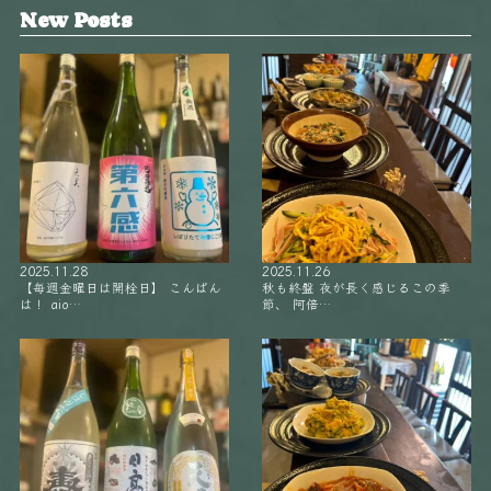
New Posts
2025.11.28
2025.11.26
【毎週金曜日は開栓日】 こんばん
秋も終盤 夜が長く感じるこの季
は！ aio…
節、 阿倍…