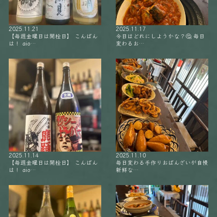
2025.11.21
2025.11.17
【毎週金曜日は開栓日】 こんばん
今日はどれにしようかな？🤔 毎日
は！ aio…
変わるお…
2025.11.14
2025.11.10
【毎週金曜日は開栓日】 こんばん
毎日変わる手作りおばんざいが自慢
は！ aio…
新鮮な…