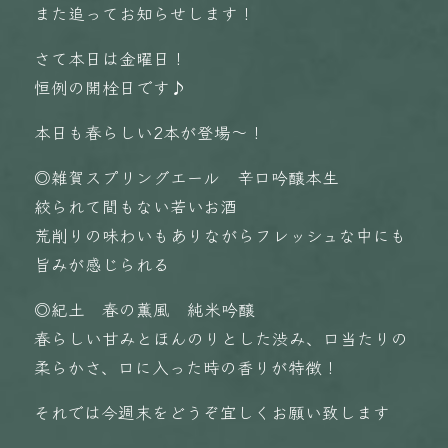
また追ってお知らせします！
さて本日は金曜日！
恒例の開栓日です♪
本日も春らしい2本が登場〜！
◎雑賀スプリングエール 辛口吟醸本生
絞られて間もない若いお酒
荒削りの味わいもありながらフレッシュな中にも
旨みが感じられる
◎紀土 春の薫風 純米吟醸
春らしい甘みとほんのりとした渋み、口当たりの
柔らかさ、口に入った時の香りが特徴！
それでは今週末をどうぞ宜しくお願い致します️️