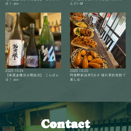
は！ aio…
んざい🥢 …
2025.10.24
2025.10.20
【毎週金曜日は開栓日】 こんばん
阿倍野駅徒歩5分‍♂️ 隠れ家的空間で
は！ aio…
楽しむ…
Contact