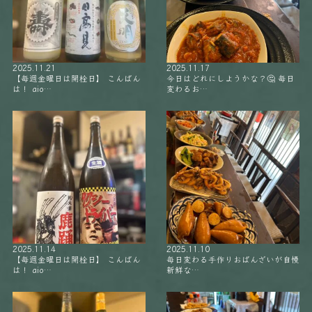
2025.11.21
2025.11.17
【毎週金曜日は開栓日】 こんばん
今日はどれにしようかな？🤔 毎日
は！ aio…
変わるお…
2025.11.14
2025.11.10
【毎週金曜日は開栓日】 こんばん
毎日変わる手作りおばんざいが自慢
は！ aio…
新鮮な…