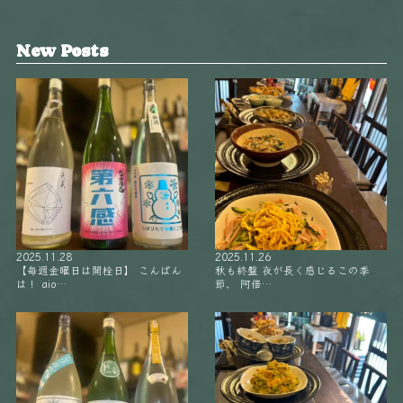
New Posts
2025.11.28
2025.11.26
【毎週金曜日は開栓日】 こんばん
秋も終盤 夜が長く感じるこの季
は！ aio…
節、 阿倍…