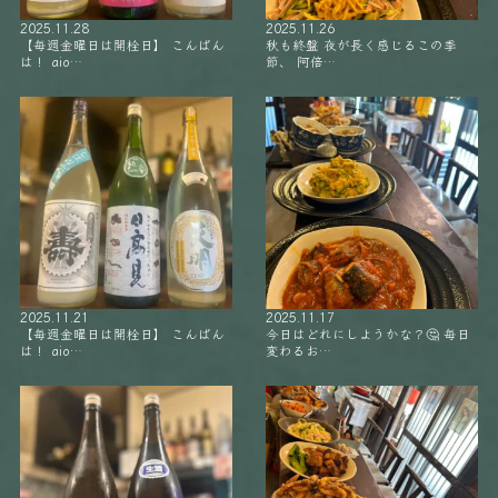
2025.11.28
2025.11.26
【毎週金曜日は開栓日】 こんばん
秋も終盤 夜が長く感じるこの季
は！ aio…
節、 阿倍…
2025.11.21
2025.11.17
【毎週金曜日は開栓日】 こんばん
今日はどれにしようかな？🤔 毎日
は！ aio…
変わるお…