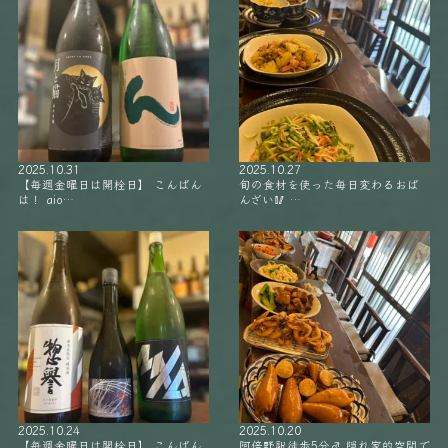
2025.10.31
2025.10.27
【毎週金曜日は開栓日】 こんばん
旬の食材を使った毎日変わるおば
は！ aio…
んざい🥢 …
2025.10.24
2025.10.20
【毎週金曜日は開栓日】 こんばん
阿倍野駅徒歩5分‍♂️ 隠れ家的空間で