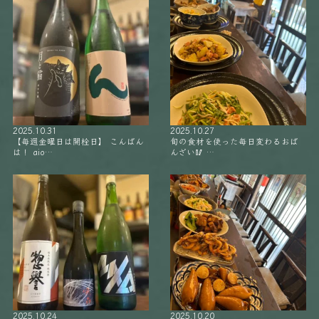
2025.10.31
2025.10.27
【毎週金曜日は開栓日】 こんばん
旬の食材を使った毎日変わるおば
は！ aio…
んざい🥢 …
2025.10.24
2025.10.20