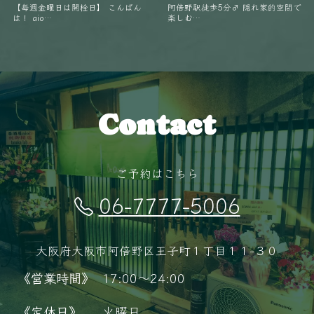
【毎週金曜日は開栓日】 こんばん
阿倍野駅徒歩5分‍♂️ 隠れ家的空間で
は！ aio…
楽しむ…
Contact
ご予約はこちら
06-7777-5006
大阪府大阪市阿倍野区王子町１丁目１１−３０
《営業時間》
17:00～24:00
《定休日》
火曜日