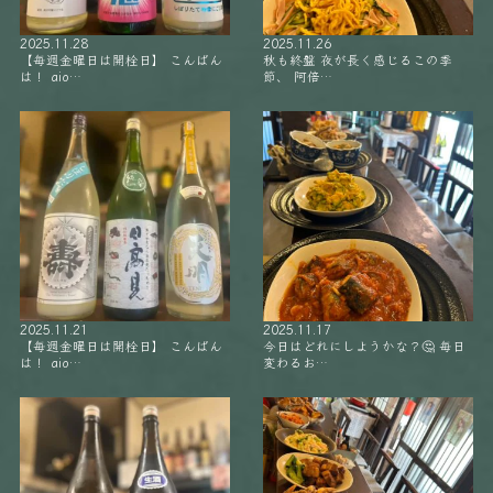
2025.11.28
2025.11.26
【毎週金曜日は開栓日】 こんばん
秋も終盤 夜が長く感じるこの季
は！ aio…
節、 阿倍…
2025.11.21
2025.11.17
【毎週金曜日は開栓日】 こんばん
今日はどれにしようかな？🤔 毎日
は！ aio…
変わるお…