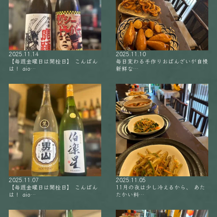
2025.11.14
2025.11.10
【毎週金曜日は開栓日】 こんばん
毎日変わる手作りおばんざいが自慢
は！ aio…
新鮮な…
2025.11.07
2025.11.05
【毎週金曜日は開栓日】 こんばん
11月の夜は少し冷えるから、 あた
は！ aio…
たかい料…